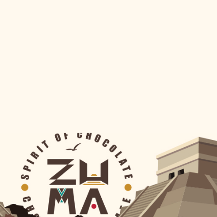
İsteğe Bağlı
Kontrol Edin:
0555 123 45 67
WhatsApp numarası
0 ile başlıyor
mu?
Telefon formatı doğru mu? Örnek:
Menu URL
0555 123 45 67
Zorunlu
Alanı boş bırakmadınız değil mi?
https://qr.finedinemenu.com/...
Problem 4: Menü Linki Açılmıyor
Kontrol Edin:
Working Hours
Link
ile başlıyor mu?
https://
Varsayılan
Link doğru kopyalandı mı?
Her gün 09:00 - 23:00
Test:
Linki tarayıcıya yapıştırıp deneyin
Önemli Notlar