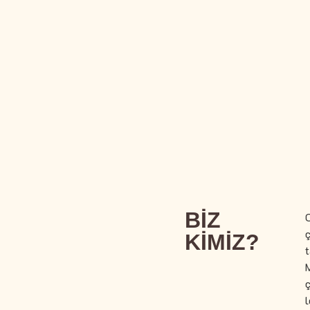
BİZ
ç
KİMİZ?
t
M
ç
l