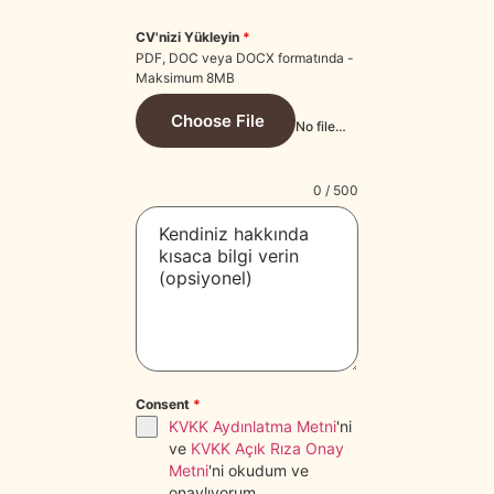
CV'nizi Yükleyin
*
PDF, DOC veya DOCX formatında -
Maksimum 8MB
Choose File
No file chosen
0 / 500
Consent
*
KVKK Aydınlatma Metni
'ni
ve
KVKK Açık Rıza Onay
Metni
'ni okudum ve
onaylıyorum.