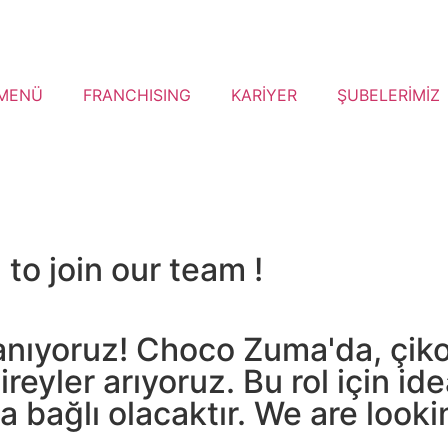
MENÜ
FRANCHISING
KARİYER
ŞUBELERİMİZ
to join our team !
lanıyoruz! Choco Zuma'da, çikol
reyler arıyoruz. Bu rol için i
bağlı olacaktır. We are lookin